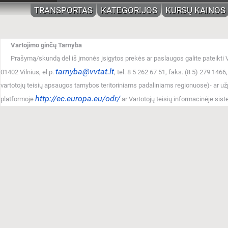
TRANSPORTAS
KATEGORIJOS
KURSŲ KAINOS
Vartojimo ginčų Tarnyba
Prašymą/skundą dėl iš įmonės įsigytos prekės ar paslaugos galite pateikti Va
tarnyba@vvtat.lt
01402 Vilnius, el.p.
, tel. 8 5 262 67 51, faks. (8 5) 279 1466
vartotojų teisių apsaugos tarnybos teritoriniams padaliniams regionuose)- ar u
http://ec.europa.eu/odr/
platformoje
ar Vartotojų teisių informacinėje sist