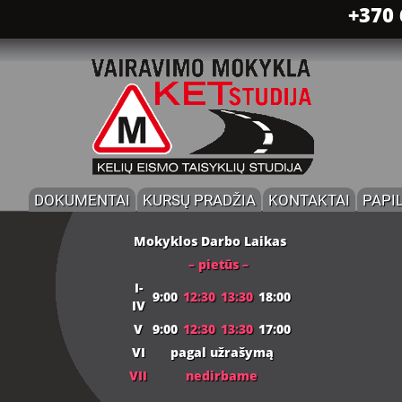
+370 
DOKUMENTAI
KURSŲ PRADŽIA
KONTAKTAI
PAPI
Mokyklos Darbo Laikas
– pietūs –
I-
9:00
12:30
13:30
18:00
IV
V
9:00
12:30
13:30
17:00
VI
pagal užrašymą
VII
nedirbame