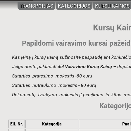
TRANSPORTAS
KATEGORIJOS
KURSŲ KAINOS
Kursų Kai
Papildomi vairavimo kursai pažeid
Kas įeiną į kursų kainą sužinosite paspaudę ant konkrečio
Jeigu norite paklausti
dėl Vairavimo Kursų Kainų
– drąsia
Sutarties pratęsimo mokestis -80 eurų
Sutarties nutraukimo mokestis - 80 eurų
Dokumentų tvarkymo mokestis |( perėjimas iš kitos mok
Kategorij
Eil. Nr.
Kategorija
Paai