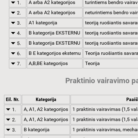
A arba A2 kategorijos
turintiems bendro vaira
1.
A arba A2 kategorijos
neturintiems bendro vai
2.
A1 kategorija
teoriją ruošiantis savara
3.
B kategorija EKSTERNU
teoriją ruošiantis sava
4.
B kategorija EKSTERNU
teoriją ruošiantis savar
5.
B E kategorijos eksternu
Teorija ruošiantis sava
6.
A,B,BE kategorijos
Teorija
7.
Praktinio vairavimo 
Eil. Nr.
Kategorija
Paaiš
A, A1, A2 kategorijos
1 praktinis vairavimas (1,5 va
1.
A, A1, A2 kategorijos
1 praktinis vairavimas (1,5 va
2.
B kategorija
1 praktinis vairavimas, mecha
3.