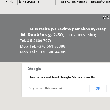
B kategorija
1 praktinis vairavimas,automa
4.
MO
Mus rasite (vairavimo pamokos vyksta):
M. Daukšos g. 2-30,
LT 02101 Vilnius;
Tel. 8 5 2600 707;
Mob. Tel. +370 661 58888;
Mob. Tel.: +370 600 44909
This page can't load Google Maps correctly.
OK
Do you own this website?