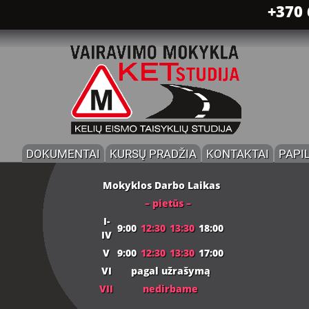
+370 
DOKUMENTAI
KURSŲ PRADŽIA
KONTAKTAI
PAPI
Mokyklos Darbo Laikas
– pietūs –
I-
9:00
12:30
13:30
18:00
IV
V
9:00
12:30
13:30
17:00
VI
pagal užrašymą
VII
nedirbame